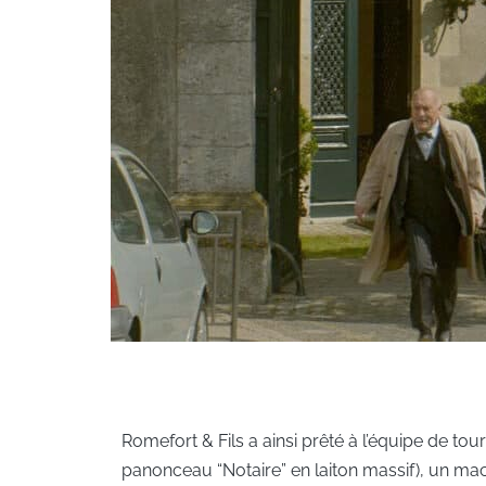
Romefort & Fils a ainsi prêté à l’équipe de tour
panonceau “Notaire” en laiton massif), un maca