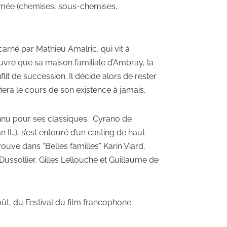
primée (chemises, sous-chemises,
incarné par Mathieu Amalric, qui vit à
ouvre que sa maison familiale d’Ambray, la
it de succession. Il décide alors de rester
iera le cours de son existence à jamais.
nu pour ses classiques : Cyrano de
 II…), s’est entouré d’un casting de haut
ouve dans “Belles familles” Karin Viard,
ussollier, Gilles Lellouche et Guillaume de
 août, du Festival du film francophone