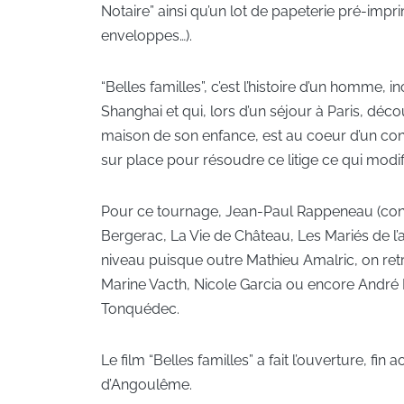
Notaire” ainsi qu’un lot de papeterie pré-im
enveloppes…).
“Belles familles”, c’est l’histoire d’un homme, 
Shanghai et qui, lors d’un séjour à Paris, déc
maison de son enfance, est au coeur d’un confl
sur place pour résoudre ce litige ce qui modif
Pour ce tournage, Jean-Paul Rappeneau (con
Bergerac, La Vie de Château, Les Mariés de l’an
niveau puisque outre Mathieu Amalric, on retr
Marine Vacth, Nicole Garcia ou encore André D
Tonquédec.
Le film “Belles familles” a fait l’ouverture, fin
d’Angoulême.