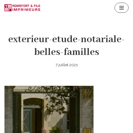
Aller
au
contenu
exterieur-etude-notariale-
belles-familles
7 juillet 2021